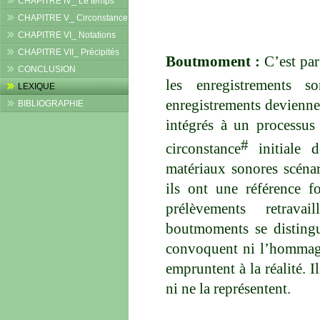
CHAPITRE IV_ Le temps
CHAPITRE V_ Circonstance
CHAPITRE VI_ Notations
CHAPITRE VII_ Précipités
Boutmoment :
C’est pa
CONCLUSION
les enregistrements s
LEXIQUE
enregistrements devienne
BIBLIOGRAPHIE
intégrés à un processus
#
circonstance
initiale d
matériaux sonores scéna
ils ont une référence f
prélèvements retrava
boutmoments se distingu
convoquent ni l’hommage, 
empruntent à la réalité. I
ni ne la représentent.