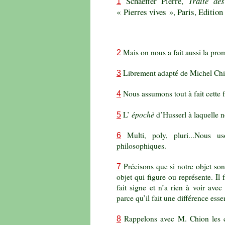
Schaeffer
Pierre,
Traité de
1
« Pierres vives », Paris, Edition 
Mais on nous a fait aussi la prom
2
Librement adapté de Michel Chi
3
Nous assumons tout à fait cette f
4
épochè
L’
d’Husserl à laquelle n
5
Multi, poly, pluri...Nous u
6
philosophiques.
Précisons que si notre objet sono
7
objet qui figure ou représente. Il
fait signe et n’a rien à voir avec
parce qu’il fait une différence essen
Rappelons avec M. Chion les co
8