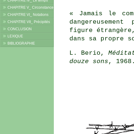
CHAPITRE IV_ Le temps
CHAPITRE V_ Circonstance
« Jamais le com
CHAPITRE VI_ Notations
dangereusement
CHAPITRE VII_ Précipités
figure étrangère
CONCLUSION
LEXIQUE
dans sa propre s
BIBLIOGRAPHIE
L. Berio,
Médita
douze sons
, 1968