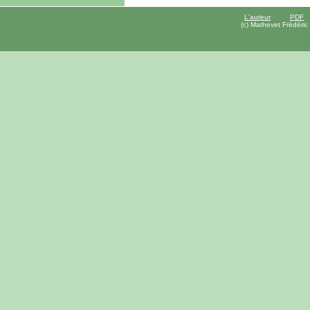
L'auteur
PDF
(c) Mathevet Frédéric